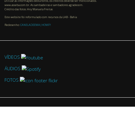
utilizar as informações desta fonte, os créditos deverão ser mencionados.
www.asseba.com.br. As sambadeiras e sambadores agradecem.
Crédito das fotos: Any Manuela Freitas
Este website foi reformulado com recursos da LAB - Bahia
Redesenho:
CANELADEEMA|HOMP!
VÍDEOS
ÁUDIOS
FOTOS
CENTRO DE REFERÊNCIA DO SAMBA DE RODA
www.facebook.com/asseba