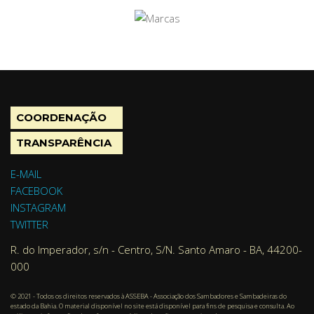
COORDENAÇÃO
TRANSPARÊNCIA
E-MAIL
FACEBOOK
INSTAGRAM
TWITTER
R. do Imperador, s/n - Centro, S/N. Santo Amaro - BA, 44200-
000
© 2021 - Todos os direitos reservados à ASSEBA - Associação dos Sambadores e Sambadeiras do
estado da Bahia. O material disponível no site está disponível para fins de pesquisa e consulta. Ao