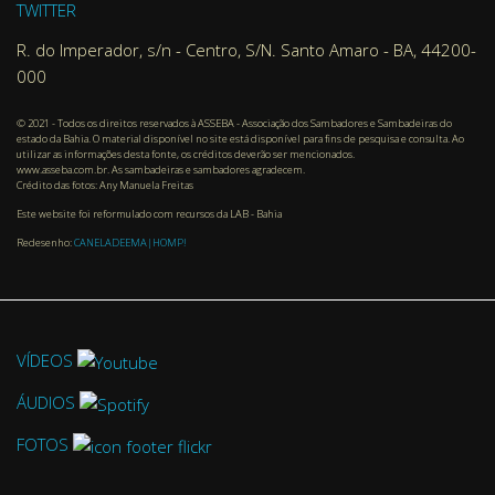
TWITTER
R. do Imperador, s/n - Centro, S/N. Santo Amaro - BA, 44200-
000
© 2021 - Todos os direitos reservados à ASSEBA - Associação dos Sambadores e Sambadeiras do
estado da Bahia. O material disponível no site está disponível para fins de pesquisa e consulta. Ao
utilizar as informações desta fonte, os créditos deverão ser mencionados.
www.asseba.com.br. As sambadeiras e sambadores agradecem.
Crédito das fotos: Any Manuela Freitas
Este website foi reformulado com recursos da LAB - Bahia
Redesenho:
CANELADEEMA|HOMP!
VÍDEOS
ÁUDIOS
FOTOS