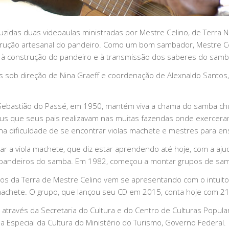
uzidas duas videoaulas ministradas por Mestre Celino, de Terra
trução artesanal do pandeiro. Como um bom sambador, Mestre Ce
m à construção do pandeiro e à transmissão dos saberes do samb
s sob direção de Nina Graeff e coordenação de Alexnaldo Sant
o Sebastião do Passé, em 1950, mantém viva a chama do samba ch
s que seus pais realizavam nas muitas fazendas onde exerceram 
 na dificuldade de se encontrar violas machete e mestres para en
ar a viola machete, que diz estar aprendendo até hoje, com a a
pandeiros do samba. Em 1982, começou a montar grupos de samba
lhos da Terra de Mestre Celino vem se apresentando com o intuito
a machete. O grupo, que lançou seu CD em 2015, conta hoje com 
através da Secretaria do Cultura e do Centro de Culturas Populare
aria Especial da Cultura do Ministério do Turismo, Governo Federal.