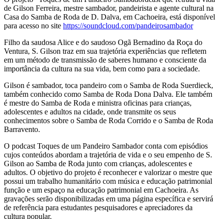
de Gilson Ferreira, mestre sambador, pandeirista e agente cultural na
Casa do Samba de Roda de D. Dalva, em Cachoeira, está disponível
para acesso no site
https://soundcloud.com/pandeirosambador
Filho da saudosa Alice e do saudoso Ogã Bernadino da Roça do
Ventura, S. Gilson traz em sua trajetória experiências que refletem
em um método de transmissão de saberes humano e consciente da
importância da cultura na sua vida, bem como para a sociedade.
Gilson é sambador, toca pandeiro com o Samba de Roda Suerdieck,
também conhecido como Samba de Roda Dona Dalva. Ele também
é mestre do Samba de Roda e ministra oficinas para crianças,
adolescentes e adultos na cidade, onde transmite os seus
conhecimentos sobre o Samba de Roda Corrido e o Samba de Roda
Barravento.
O podcast Toques de um Pandeiro Sambador conta com episódios
cujos conteúdos abordam a trajetória de vida e o seu empenho de S.
Gilson ao Samba de Roda junto com crianças, adolescentes e
adultos. O objetivo do projeto é reconhecer e valorizar o mestre que
possui um trabalho humanitário com música e educação patrimonial
função e um espaço na educação patrimonial em Cachoeira. As
gravações serão disponibilizadas em uma página específica e servirá
de referência para estudantes pesquisadores e apreciadores da
cultura popular.