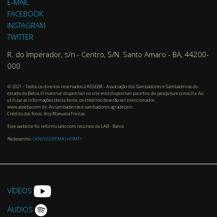
E-MAIL
FACEBOOK
INSTAGRAM
TWITTER
R. do Imperador, s/n - Centro, S/N. Santo Amaro - BA, 44200-
000
© 2021 - Todos os direitos reservados à ASSEBA - Associação dos Sambadores e Sambadeiras do
estado da Bahia. O material disponível no site está disponível para fins de pesquisa e consulta. Ao
utilizar as informações desta fonte, os créditos deverão ser mencionados.
www.asseba.com.br. As sambadeiras e sambadores agradecem.
Crédito das fotos: Any Manuela Freitas
Este website foi reformulado com recursos da LAB - Bahia
Redesenho:
CANELADEEMA|HOMP!
VÍDEOS
ÁUDIOS