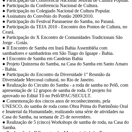
● Participação da Conferência Nacional Setorial de Cultura Popular.
● Participação da Conferencia Nacional de Cultura.
● Participação no Colegiado Nacional de Cultura Popular.
● Assinatura do Convênio do Pontão 2009/2010.
● Participação do Festival Paranaense do Samba, no Paraná.
● Participação da TEIA 2010 - Encontro dos Pontos de Cultura, no
Ceará.
● Participação do X Encontro de Comunidades Tradicionais São
Jorge - Goiás.
● II Encontro de Samba em Irará Bahia Assembléia com
sambadores e sambadeiras em São Tiago do Iguape - Bahia.
● I Encontro de Samba em Candeias Bahia
● Projeto Quinzena do Samba, na Casa do Samba em Santo Amaro
- Bahia.
● Participação do Encontro da Diversidade 1° Reunião da
Diversidade Mercosul cultural, no Rio de Janeiro.
● Realização do Circuito do Samba - a roda de samba no Pelô, com
apresentação de 12 grupos de samba de roda. O projeto foi
aprovado no Edital Tô no Pelô/IPAC/SECULT.
● Comemoração dos cincos anos de reconhecimento, pela
UNESCO, do samba de roda como Obra Prima do Patrimônio Oral
e Imaterial da Humanidade, realizando uma série de atividades na
Casa do Samba, na semana de 25 de novembro.
● Realização de 5 (cinco) Workshops de samba de roda, na Casa do
Samba.