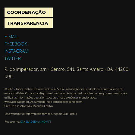
COORDENAÇÃO
TRANSPARÊNCIA
E-MAIL
FACEBOOK
INSTAGRAM
TWITTER
R. do Imperador, s/n - Centro, S/N. Santo Amaro - BA, 44200-
000
© 2021 - Todos os direitos reservados à ASSEBA - Associação dos Sambadores e Sambadeiras do
estado da Bahia. O material disponível no site está disponível para fins de pesquisa e consulta. Ao
utilizar as informações desta fonte, os créditos deverão ser mencionados.
www.asseba.com.br. As sambadeiras e sambadores agradecem.
Crédito das fotos: Any Manuela Freitas
Este website foi reformulado com recursos da LAB - Bahia
Redesenho:
CANELADEEMA|HOMP!