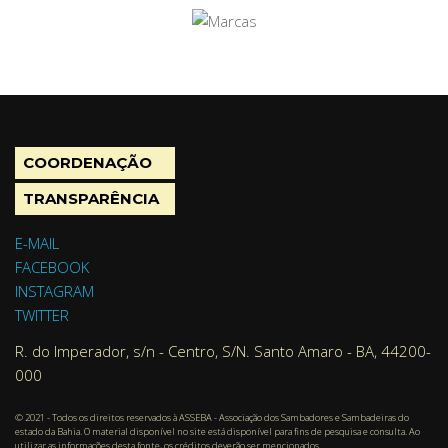
COORDENAÇÃO
TRANSPARÊNCIA
E-MAIL
FACEBOOK
INSTAGRAM
TWITTER
R. do Imperador, s/n - Centro, S/N. Santo Amaro - BA, 44200-
000
© 2021 - Todos os direitos reservados à ASSEBA - Associação dos Sambadores e Sambadeiras do
estado da Bahia. O material disponível no site está disponível para fins de pesquisa e consulta. Ao
utilizar as informações desta fonte, os créditos deverão ser mencionados.