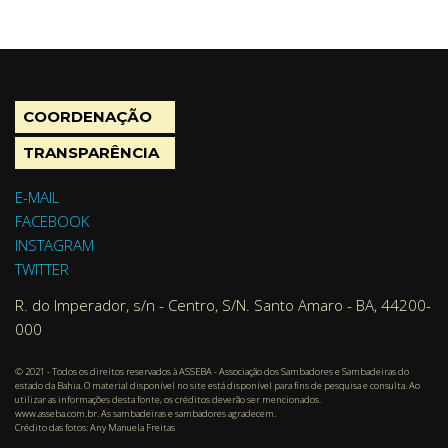
COORDENAÇÃO
TRANSPARÊNCIA
E-MAIL
FACEBOOK
INSTAGRAM
TWITTER
R. do Imperador, s/n - Centro, S/N. Santo Amaro - BA, 44200-
000
© 2021 - Todos os direitos reservados à ASSEBA - Associação dos Sambadores e Sambadeiras do
estado da Bahia. O material disponível no site está disponível para fins de pesquisa e consulta. Ao
utilizar as informações desta fonte, os créditos deverão ser mencionados.
www.asseba.com.br. As sambadeiras e sambadores agradecem.
Crédito das fotos: Any Manuela Freitas